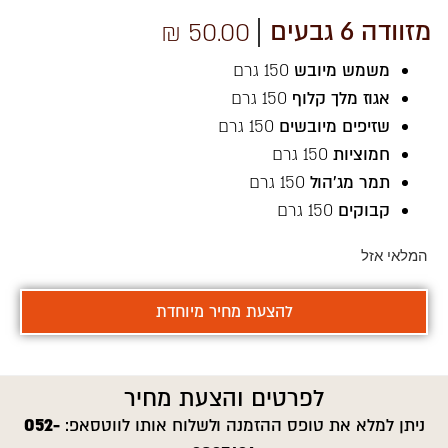
קו תחתון קישורים
format_underlined
מזוודה 6 גבעים
₪
50.00
סמן קישורים
font_download
משמש מיובש
150 גרם
אפס את כל האפשרויות
cached
אגוז מלך קלוף
150 גרם
תצהיר נגישות
שזיפים מיובשים
150 גרם
חמוציות
150 גרם
תמר מג'הול
150 גרם
קבוקים
150 גרם
המלאי אזל
להצעת מחיר מיוחדת
לפרטים והצעת מחיר
ניתן למלא את טופס ההזמנה ולשלוח אותו לווטסאפ:
052-