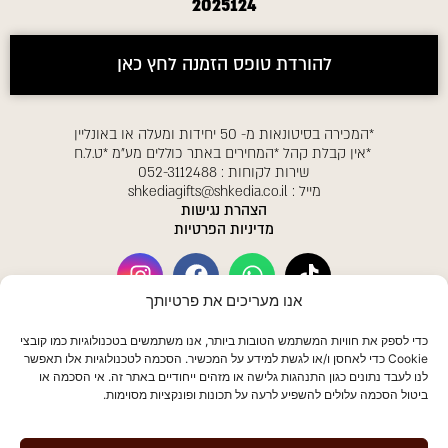
2025124
להורדת טופס הזמנה לחץ כאן
*המכירה בסיטונאות מ- 50 יחידות ומעלה או באונליין
*אין קבלת קהל *המחירים באתר כוללים מע"מ *ט.ל.ח
שירות לקוחות :
052-3112488
מייל :
shkediagifts@shkedia.co.il
הצהרת נגישות
מדיניות הפרטיות
אנו מעריכים את פרטיותך
הצטרפו לרשימת התפוצה שלנו לקבלת
כדי לספק את חוויות המשתמש הטובות ביותר, אנו משתמשים בטכנולוגיות כמו קובצי
עדכונים
Cookie כדי לאחסן ו/או לגשת למידע על המכשיר. הסכמה לטכנולוגיות אלו תאפשר
לנו לעבד נתונים כגון התנהגות גלישה או מזהים ייחודיים באתר זה. אי הסכמה או
ביטול הסכמה עלולים להשפיע לרעה על תכונות ופונקציות מסוימות.
אני מאשר\ת לשקדיה לשלוח לי תכנים שיווקים במייל