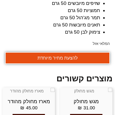
קו תחתון קישורים
שזיפים מיובשים
50 גרם
format_underlined
חמוציות
50 גרם
סמן קישורים
font_download
תמר מג'הול
50 גרם
אפס את כל האפשרויות
cached
תאנים מיובשות
50 גרם
צימוק לבן
50 גרם
תצהיר נגישות
המלאי אזל
להצעת מחיר מיוחדת
מוצרים קשורים
מגש מחולק
מארז מחולק מהודר
₪
45.00
₪
31.00