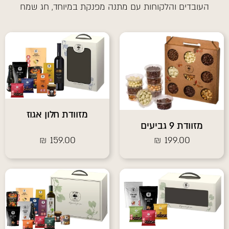
העובדים והלקוחות עם מתנה מפנקת במיוחד, חג שמח
קו תחתון קישורים
format_underlined
סמן קישורים
font_download
אפס את כל האפשרויות
cached
תצהיר נגישות
מזוודת חלון אגוז
מזוודת 9 גביעים
₪
159.00
₪
199.00