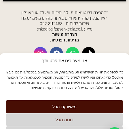
*המכירה בסיטונאות מ- 50 יחידות ומעלה או באונליין
*אין קבלת קהל *המחירים באתר כוללים מע"מ *ט.ל.ח
שירות לקוחות :
052-3112488
מייל :
shkediagifts@shkedia.co.il
הצהרת נגישות
מדיניות הפרטיות
אנו מעריכים את פרטיותך
הצטרפו לרשימת התפוצה שלנו לקבלת
כדי לספק את חוויות המשתמש הטובות ביותר, אנו משתמשים בטכנולוגיות כמו קובצי
עדכונים
Cookie כדי לאחסן ו/או לגשת למידע על המכשיר. הסכמה לטכנולוגיות אלו תאפשר
לנו לעבד נתונים כגון התנהגות גלישה או מזהים ייחודיים באתר זה. אי הסכמה או
ביטול הסכמה עלולים להשפיע לרעה על תכונות ופונקציות מסוימות.
אני מאשר\ת לשקדיה לשלוח לי תכנים שיווקים במייל
מאשר/ת הכל
אני מאשר/ת שקראתי והסכמתי ל
מדיניות הפרטיות
דוחה הכל
הצטרפות