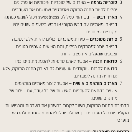
סוכריות גורמה
– מארזים של סוכריות איכותיות או פרלינים
קו תחתון קישורים
format_underlined
יכולים להיות מתנה מתוקה ואסתטית שתשמח את העובדים.
סמן קישורים
font_download
מארזי דבש
– דבש הוא סמל לס sweetness ויכול לשמש כמתנה
בריאה. מארזים עם דבש מקומי או דבש בטעמים שונים יהיו
אפס את כל האפשרויות
cached
מקוריים ומיוחדים.
תצהיר נגישות
פירות מסוכרים
– פירות מסוכרים יכולים להיות אלטרנטיבה
בריאה יותר לממתקים רגילים, והם מציעים טעמים מגוונים
וצבעים שמעלים את מצב הרוח.
סדנאות הכנה
– אפשר לארגן סדנאות להכנת מתוקים, כמו
סדנאות להכנת שוקולדים או עוגיות. זה לא רק מתנה מתוקה, אלא
גם חוויה מהנה לעובדים.
מארזים מותאמים אישית
– אפשר ליצור מארזים מותאמים
אישית בהתאם להעדפות האישיות של כל עובד, עם שילוב של
מתוקים שונים.
בבחירת מתנות מתוקות, חשוב לקחת בחשבון את העדפות והרגישויות
הקולינריות של העובדים, כך שכולם יוכלו ליהנות מהמתנות ולהרגיש
מוערכי
תקראו גם מאמר על:
מארזים לראש השנה
|
מארזים לטו