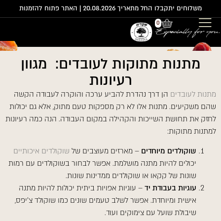
משלוחים יתקבלו החל מתאריך 20.08.2026 | האתר פתוח להזמנות
0
מתנות מתוקות לעובדים: מגוון
השבת את ההבזקים
visibility_off
רעיונות
סמן כותרות
title
צבע רקע
מתנות לעובדים
הן דרך נהדרת להביע ערכה והוקרה לעבודה הקשה
settings
שהם משקיעים. מתנות אלו לא רק מספקות טעם מתוק, אלא גם יכולות
להקטין את התצוגה
zoom_out
לחזק את תחושת השייכות והקהילה במקום העבודה. הנה כמה רעיונות
התקרב
zoom_in
למתנות מתוקות:
הקטן את הגופן
remove_circle_outline
שוקולדים מיוחדים
– מארזים מעוצבים של
שוקולדים איכותיים
הגדל את הגופן
add_circle_outline
יכולים להיות מתנה מושלמת. אפשר לבחור בשוקולדים עם רמות
שונות של קקאו או שוקולדים ממדינות שונות.
גופן קריא
spellcheck
עוגיות בעבודת יד
– עוגיות אפויות ביתית יכולות להיות מתנה
ניגודיות בהירה
brightness_high
אישית ומיוחדת. אפשר לשלב טעמים שונים כמו שוקולד צ'יפס,
ניגודיות כהה
brightness_low
שיבולת שועל עם צימוקים ועוד.